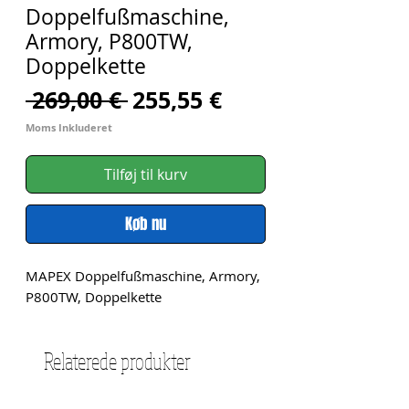
Doppelfußmaschine,
Armory, P800TW,
Doppelkette
Regulær
Salgspris
 269,00 € 
255,55 €
pris
Moms Inkluderet
Tilføj til kurv
Køb nu
MAPEX Doppelfußmaschine, Armory, 
P800TW, Doppelkette
Relaterede produkter