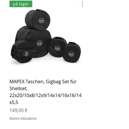
på lager
på lager
MAPEX Taschen, Gigbag Set für
MEINL Cymbals Pro St
Shellset,
MSBCB Coyote Brow
22x20/10x8/12x9/14x14/16x16/14
Pris
34,90 €
x5,5
Moms Inkluderet
Pris
149,00 €
Moms Inkluderet