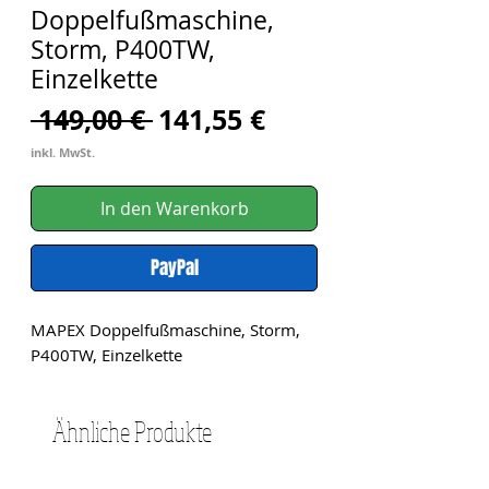
Doppelfußmaschine,
Storm, P400TW,
Einzelkette
Standardpreis
Sale-
 149,00 € 
141,55 €
Preis
inkl. MwSt.
In den Warenkorb
PayPal
MAPEX Doppelfußmaschine, Storm, 
P400TW, Einzelkette
Ähnliche Produkte