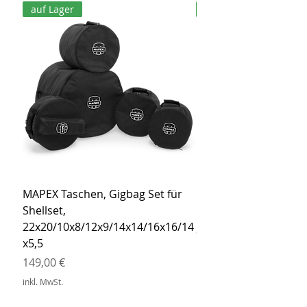
auf Lager
auf Lager
MAPEX Taschen, Gigbag Set für
MEINL Cymbals Pro St
Shellset,
MSBCB Coyote Brow
22x20/10x8/12x9/14x14/16x16/14
Preis
34,90 €
x5,5
inkl. MwSt.
Preis
149,00 €
inkl. MwSt.