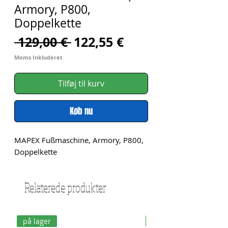
Armory, P800,
Doppelkette
Regulær
Salgspris
 129,00 € 
122,55 €
pris
Moms Inkluderet
Tilføj til kurv
Køb nu
MAPEX Fußmaschine, Armory, P800, 
Doppelkette
Relaterede produkter
på lager
på lager