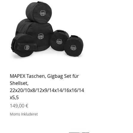
MAPEX Taschen, Gigbag Set für
MEINL Cymbals Pro St
Shellset,
MSBCB Coyote Brow
22x20/10x8/12x9/14x14/16x16/14
Pris
34,90 €
x5,5
Moms Inkluderet
Pris
149,00 €
Moms Inkluderet