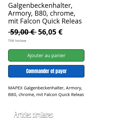
Galgenbeckenhalter,
Armory, B80, chrome,
mit Falcon Quick Releas
Prix
Prix
 59,00 € 
56,05 €
original
promotionnel
TVA Incluse
Ajouter au panier
Commander et payer
MAPEX Galgenbeckenhalter, Armory, 
B80, chrome, mit Falcon Quick Releas
Articles similaires