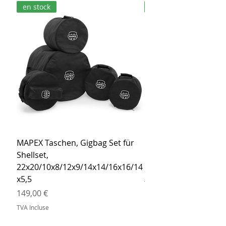
en stock
en stock
MAPEX Taschen, Gigbag Set für
MEINL Cymbals Pro St
Shellset,
MSBCB Coyote Brow
22x20/10x8/12x9/14x14/16x16/14
Prix
34,90 €
x5,5
TVA Incluse
Prix
149,00 €
TVA Incluse