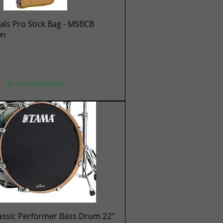
Snel overzicht
ls Pro Stick Bag - MSBCB
wn
In winkelwagen
Snel overzicht
assic Performer Bass Drum 22"