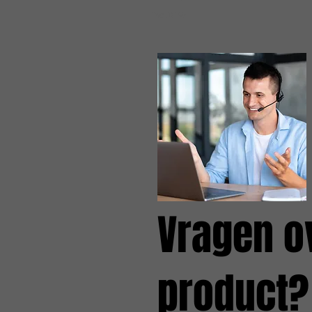
incl.BTW
Vragen o
product?