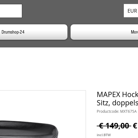
EUR 
j Drumshop-24
Mor
MAPEX Hocke
Sitz, doppel
Productcode: MXT675A
N
 € 149,00 
€
pr
incl.BTW