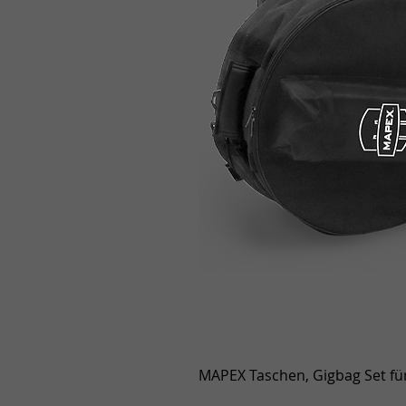
MAPEX Taschen, Gigbag Set für
Prijs
€ 149,00