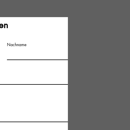
incl.BTW
en
Nachname