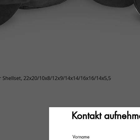
Snel overzicht
 Shellset, 22x20/10x8/12x9/14x14/16x16/14x5,5
Kontakt aufnehm
Vorname