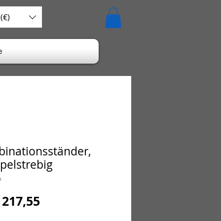
(€)
e
inationsständer,
pelstrebig
A
ormale
Verkoopprijs
 217,55
ijs