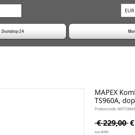
EUR 
j Drumshop-24
Mor
MAPEX Komb
TS960A, dop
Productcode: MXTS960
N
 € 229,00 
€
pr
incl.BTW