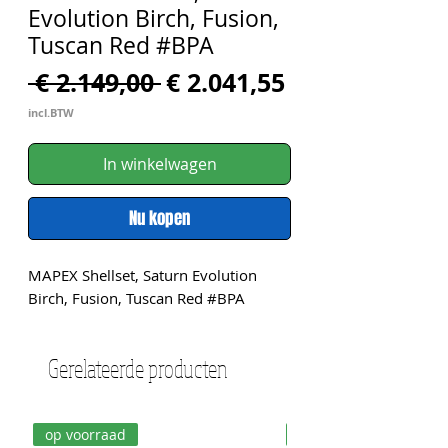
Evolution Birch, Fusion,
Tuscan Red #BPA
Normale
Verkoopprijs
 € 2.149,00 
€ 2.041,55
prijs
incl.BTW
In winkelwagen
Nu kopen
MAPEX Shellset, Saturn Evolution 
Birch, Fusion, Tuscan Red #BPA
Gerelateerde producten
op voorraad
op voorraad