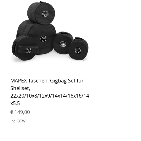
MAPEX Taschen, Gigbag Set für
MEINL Cymbals Pro St
Shellset,
MSBCB Coyote Brow
22x20/10x8/12x9/14x14/16x16/14
Prijs
€ 34,90
x5,5
incl.BTW
Prijs
€ 149,00
incl.BTW