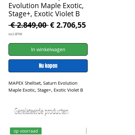
Evolution Maple Exotic,
Stage+, Exotic Violet B
Normale
Verkoopprijs
 € 2.849,00 
€ 2.706,55
prijs
incl.BTW
In winkelwagen
Nu kopen
MAPEX Shellset, Saturn Evolution 
Maple Exotic, Stage+, Exotic Violet B
Gerelateerde producten
op voorraad
op voorraad