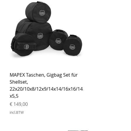
MAPEX Taschen, Gigbag Set für
MEINL Cymbals Pro St
Shellset,
MSBCB Coyote Brow
22x20/10x8/12x9/14x14/16x16/14
Prijs
€ 34,90
x5,5
incl.BTW
Prijs
€ 149,00
incl.BTW