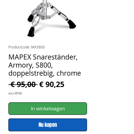
Productcode: MXS800
MAPEX Snareständer,
Armory, S800,
doppelstrebig, chrome
Normale
Verkoopprijs
 € 95,00 
€ 90,25
prijs
incl.BTW
In winkelwagen
Nu kopen