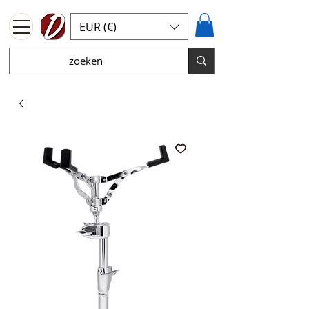
EUR (€)