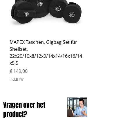
MAPEX Taschen, Gigbag Set für
MEINL Cymbals Pro St
Shellset,
MSBCB Coyote Brow
22x20/10x8/12x9/14x14/16x16/14
Prijs
€ 34,90
x5,5
incl.BTW
Prijs
€ 149,00
incl.BTW
Vragen over het
product?