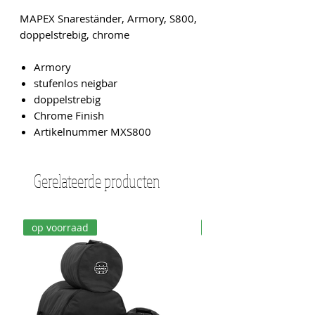
MAPEX Snareständer, Armory, S800,
doppelstrebig, chrome
Armory
stufenlos neigbar
doppelstrebig
Chrome Finish
Artikelnummer MXS800
Gerelateerde producten
op voorraad
op voorraad