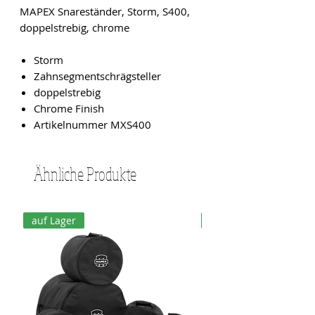
MAPEX Snareständer, Storm, S400,
doppelstrebig, chrome
Storm
Zahnsegmentschrägsteller
doppelstrebig
Chrome Finish
Artikelnummer MXS400
Ähnliche Produkte
auf Lager
auf Lager