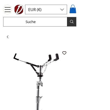
EUR (€)