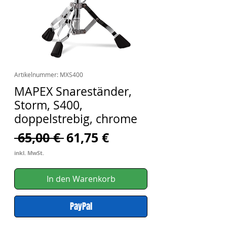
Artikelnummer: MXS400
MAPEX Snareständer,
Storm, S400,
doppelstrebig, chrome
Standardpreis
Sale-
 65,00 € 
61,75 €
Preis
inkl. MwSt.
In den Warenkorb
PayPal