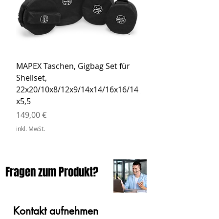
MAPEX Taschen, Gigbag Set für
MEINL Cymbals Pro St
Shellset,
MSBCB Coyote Brow
22x20/10x8/12x9/14x14/16x16/14
Preis
34,90 €
x5,5
inkl. MwSt.
Preis
149,00 €
inkl. MwSt.
Fragen zum Produkt?
Kontakt aufnehmen