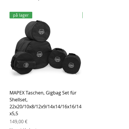
på lager
på lager
MAPEX Taschen, Gigbag Set für
MEINL Cymbals Pro St
Shellset,
MSBCB Coyote Brow
22x20/10x8/12x9/14x14/16x16/14
Pris
34,90 €
x5,5
Moms Inkluderet
Pris
149,00 €