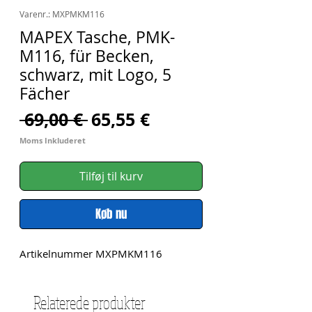
Varenr.: MXPMKM116
MAPEX Tasche, PMK-
M116, für Becken,
schwarz, mit Logo, 5
Fächer
Regulær
Salgspris
 69,00 € 
65,55 €
pris
Moms Inkluderet
Tilføj til kurv
Køb nu
Artikelnummer MXPMKM116
Relaterede produkter