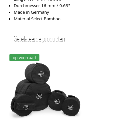
Durchmesser 16 mm / 0.63"
Made in Germany
Material Select Bamboo
Gerelateerde producten
op voorraad
op voorraad