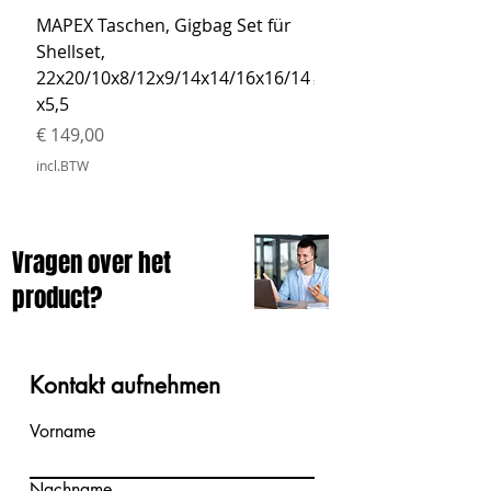
MAPEX Taschen, Gigbag Set für
MEINL Cymbals Pro St
Shellset,
MSBCB Coyote Brow
22x20/10x8/12x9/14x14/16x16/14
Prijs
€ 34,90
x5,5
incl.BTW
Prijs
€ 149,00
incl.BTW
Vragen over het
product?
Kontakt aufnehmen
Vorname
Nachname