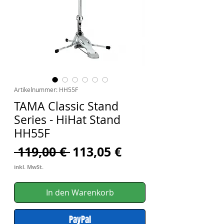
Artikelnummer: HH55F
TAMA Classic Stand
Series - HiHat Stand
HH55F
Standardpreis
Sale-
 119,00 € 
113,05 €
Preis
inkl. MwSt.
In den Warenkorb
PayPal