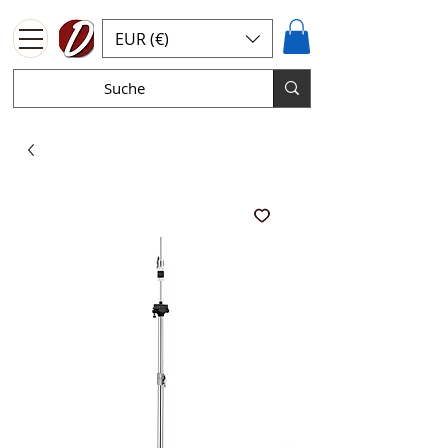
EUR (€)