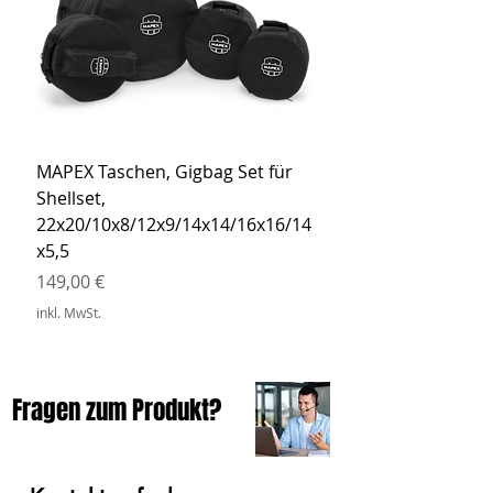
MAPEX Taschen, Gigbag Set für
MEINL Cymbals Pro St
Shellset,
MSBCB Coyote Brow
22x20/10x8/12x9/14x14/16x16/14
Preis
34,90 €
x5,5
inkl. MwSt.
Preis
149,00 €
inkl. MwSt.
Fragen zum Produkt?