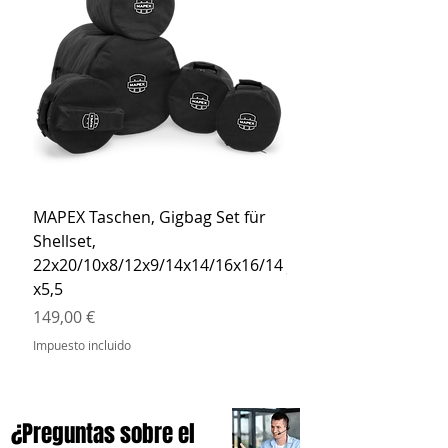
MAPEX Taschen, Gigbag Set für
MEINL Cymbals Pro St
Shellset,
MSBCB Coyote Brow
22x20/10x8/12x9/14x14/16x16/14
Precio
34,90 €
x5,5
Impuesto incluido
Precio
149,00 €
Impuesto incluido
¿Preguntas sobre el