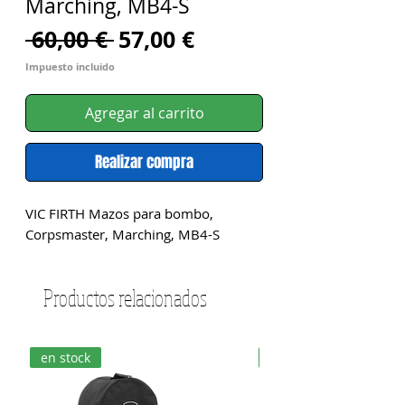
Marching, MB4-S
Precio
Precio
 60,00 € 
57,00 €
de
Impuesto incluido
oferta
Agregar al carrito
Realizar compra
VIC FIRTH Mazos para bombo, 
Corpsmaster, Marching, MB4-S
Productos relacionados
en stock
en stock