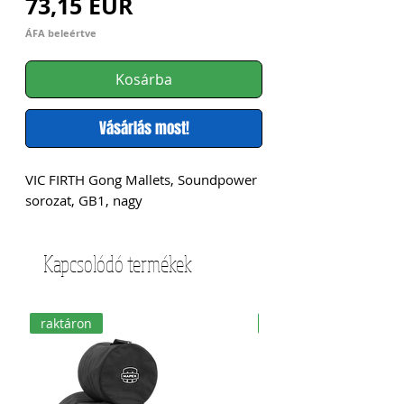
Akciós
ár
73,15 EUR
ár
ÁFA beleértve
Kosárba
Vásárlás most!
VIC FIRTH Gong Mallets, Soundpower 
sorozat, GB1, nagy
Kapcsolódó termékek
raktáron
raktáron