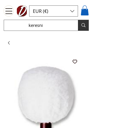
EUR (€)