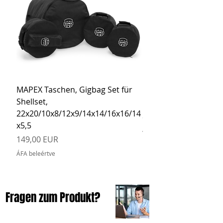
MAPEX Taschen, Gigbag Set für
MEINL Cymbals Pro St
Shellset,
MSBCB Coyote Brow
22x20/10x8/12x9/14x14/16x16/14
Ár
34,90 EUR
x5,5
ÁFA beleértve
Ár
149,00 EUR
ÁFA beleértve
Fragen zum Produkt?