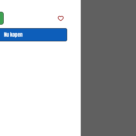
js
Nu kopen