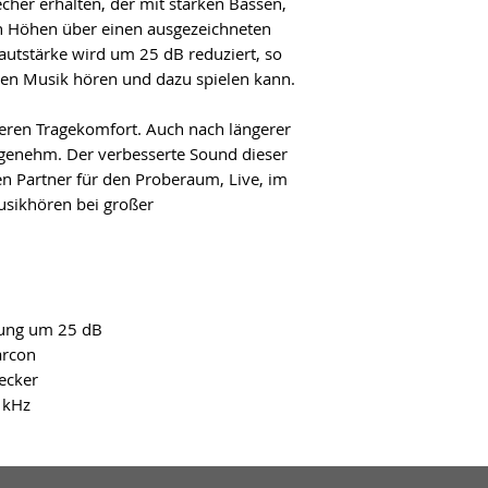
her erhalten, der mit starken Bässen, 
 Höhen über einen ausgezeichneten 
utstärke wird um 25 dB reduziert, so 
ken Musik hören und dazu spielen kann.

seren Tragekomfort. Auch nach längerer 
ngenehm. Der verbesserte Sound dieser 
n Partner für den Proberaum, Live, im 
sikhören bei großer 
ung um 25 dB

rcon

cker

 kHz