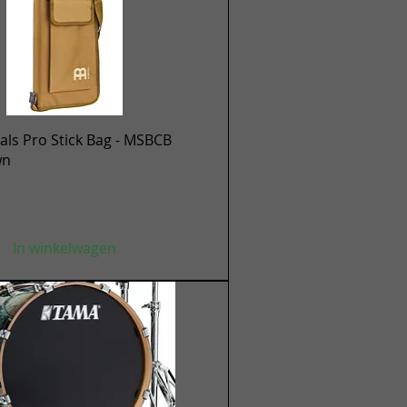
Snel overzicht
ls Pro Stick Bag - MSBCB
wn
In winkelwagen