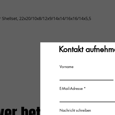
Snel overzicht
 Shellset, 22x20/10x8/12x9/14x14/16x16/14x5,5
Kontakt aufnehm
Vorname
E-Mail-Adresse
ver het
Nachricht schreiben