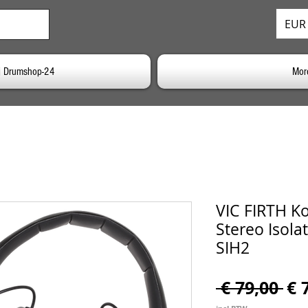
EUR 
j Drumshop-24
Mor
VIC FIRTH K
Stereo Isola
SIH2
No
 € 79,00 
€ 