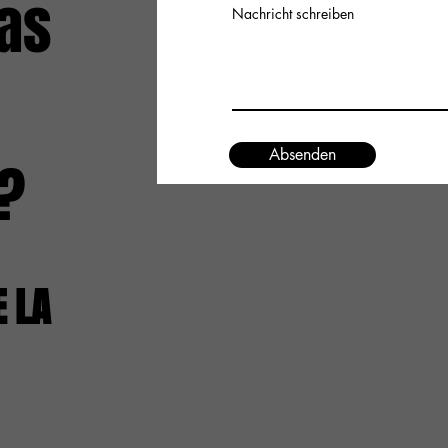
as
Nachricht schreiben
Absenden
?
E LA