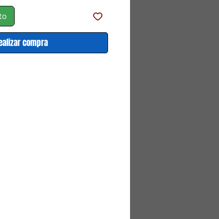
oferta
to
ealizar compra