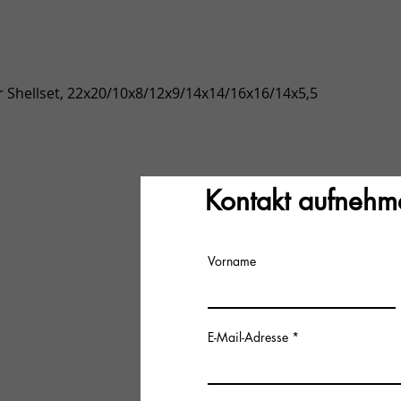
Vista rápida
 Shellset, 22x20/10x8/12x9/14x14/16x16/14x5,5
Kontakt aufnehm
Vorname
E-Mail-Adresse