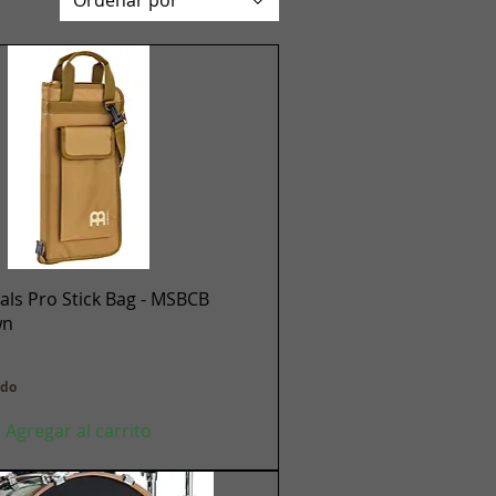
Vista rápida
ls Pro Stick Bag - MSBCB
wn
ido
Agregar al carrito