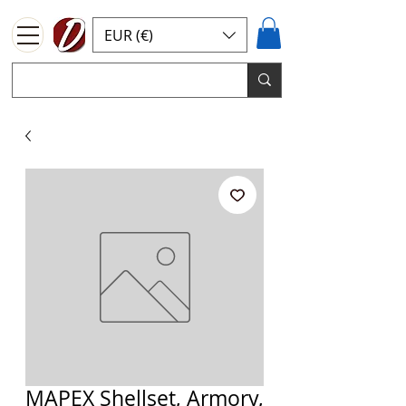
EUR (€)
MAPEX Shellset, Armory,