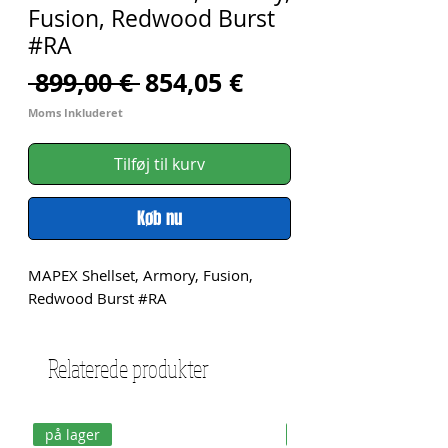
Fusion, Redwood Burst
#RA
Regulær
Salgspris
 899,00 € 
854,05 €
pris
Moms Inkluderet
Tilføj til kurv
Køb nu
MAPEX Shellset, Armory, Fusion, 
Redwood Burst #RA
Relaterede produkter
på lager
på lager