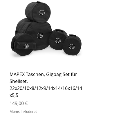
MAPEX Taschen, Gigbag Set für
MEINL Cymbals Pro St
Shellset,
MSBCB Coyote Brow
22x20/10x8/12x9/14x14/16x16/14
Pris
34,90 €
x5,5
Moms Inkluderet
Pris
149,00 €
Moms Inkluderet