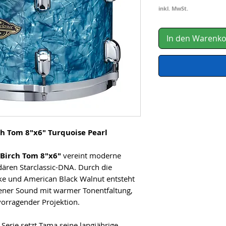
inkl. MwSt.
In den Warenk
h Tom 8"x6" Turquoise Pearl
/Birch Tom 8"x6"
vereint moderne
dären Starclassic-DNA. Durch die
ke und American Black Walnut entsteht
ner Sound mit warmer Tonentfaltung,
vorragender Projektion.
 Serie setzt Tama seine langjährige