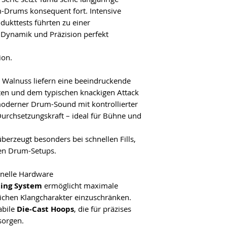
-Drums konsequent fort. Intensive
ukttests führten zu einer
 Dynamik und Präzision perfekt
ion.
d Walnuss liefern eine beeindruckende
ten und dem typischen knackigen Attack
 moderner Drum-Sound mit kontrollierter
rchsetzungskraft – ideal für Bühne und
erzeugt besonders bei schnellen Fills,
en Drum-Setups.
nelle Hardware
ting System
ermöglicht maximale
ichen Klangcharakter einzuschränken.
abile
Die-Cast Hoops
, die für präzises
sorgen.