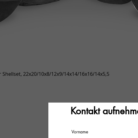
Schnellansicht
 Shellset, 22x20/10x8/12x9/14x14/16x16/14x5,5
Kontakt aufnehm
Vorname