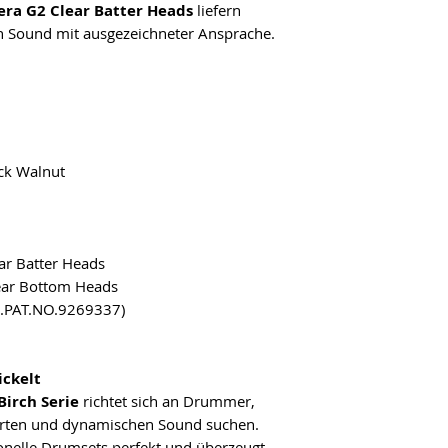
ra G2 Clear Batter Heads
liefern
en Sound mit ausgezeichneter Ansprache.
ck Walnut
ar Batter Heads
lear Bottom Heads
S.PAT.NO.9269337)
ckelt
Birch Serie
richtet sich an Drummer,
ierten und dynamischen Sound suchen.
onelle Drumsets perfekt und überzeugt