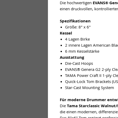
Die hochwertigen
EVANS® Gene
einen druckvollen, kontrolliert
Spezifikationen
Größe: 8" x 6"
Kessel
4 Lagen Birke
2 innere Lagen American Bla
6 mm Kesselstärke
Ausstattung
Die-Cast Hoops
EVANS® Genera G2 2-ply Cle
TAMA Power Craft II 1-ply C
Quick-Lock Tom Brackets (U
Star-Cast Mounting System
Für moderne Drummer entwi
Die
Tama Starclassic Walnut/
die einen modernen, differenz
Das 8"x6" Tom ergänzt professi