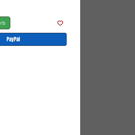
orb
PayPal