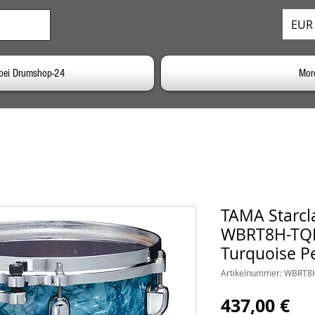
EUR 
bei Drumshop-24
Mor
TAMA Starcl
WBRT8H-TQP 
Turquoise P
Artikelnummer: WBRT8
Pre
437,00 €