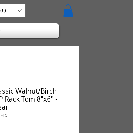
(€)
e
assic Walnut/Birch
Rack Tom 8"x6" -
earl
H-TQP
is