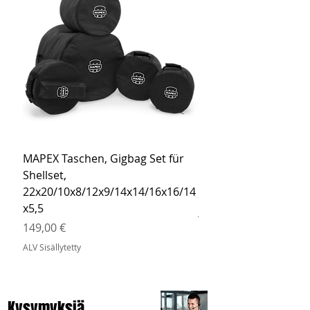
MAPEX Taschen, Gigbag Set für
MEINL Cymbals Pro St
Shellset,
MSBCB Coyote Brow
22x20/10x8/12x9/14x14/16x16/14
Hinta
34,90 €
x5,5
ALV Sisällytetty
Hinta
149,00 €
ALV Sisällytetty
Kysymyksiä