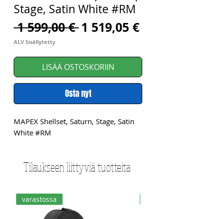
Stage, Satin White #RM
Normaali
Alehinta
 1 599,00 € 
1 519,05 €
hinta
ALV Sisällytetty
LISÄÄ OSTOSKORIIN
Osta nyt
MAPEX Shellset, Saturn, Stage, Satin 
White #RM
Tilaukseen liittyviä tuotteita
varastossa
varastossa