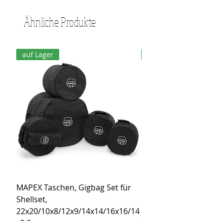
Ähnliche Produkte
auf Lager
auf Lager
MAPEX Taschen, Gigbag Set für
MEINL Cymbals Pro St
Shellset,
MSBCB Coyote Brow
22x20/10x8/12x9/14x14/16x16/14
Preis
34,90 €