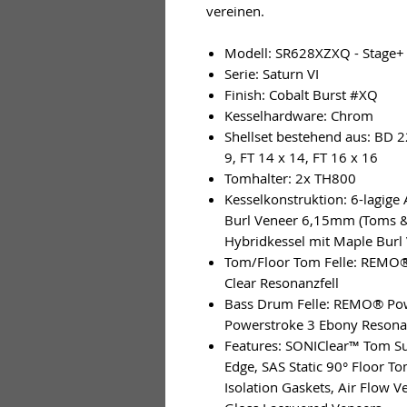
vereinen.
Modell: SR628XZXQ - Stage+
Serie: Saturn VI
Finish: Cobalt Burst #XQ
Kesselhardware: Chrom
Shellset bestehend aus: BD 22
9, FT 14 x 14, FT 16 x 16
Tomhalter: 2x TH800
Kesselkonstruktion: 6-lagig
Burl Veneer 6,15mm (Toms & 
Hybridkessel mit Maple Bur
Tom/Floor Tom Felle: REMO®
Clear Resonanzfell
Bass Drum Felle: REMO® Powe
Powerstroke 3 Ebony Resonan
Features: SONIClear™ Tom S
Edge, SAS Static 90° Floor T
Isolation Gaskets, Air Flow V