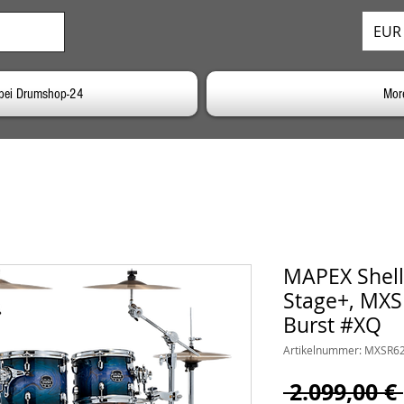
EUR 
bei Drumshop-24
Mor
MAPEX Shells
Stage+, MX
Burst #XQ
Artikelnummer: MXSR6
 2.099,00 € 