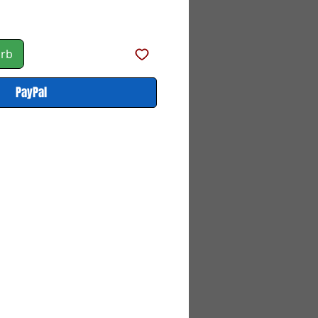
Preis
orb
PayPal