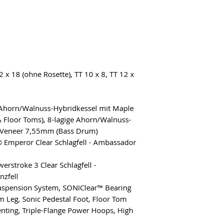
 x 18 (ohne Rosette), TT 10 x 8, TT 12 x
e Ahorn/Walnuss-Hybridkessel mit Maple
Floor Toms), 8-lagige Ahorn/Walnuss-
l Veneer 7,55mm (Bass Drum)
 Emperor Clear Schlagfell - Ambassador
rstroke 3 Clear Schlagfell -
zfell
uspension System, SONIClear™ Bearing
om Leg, Sonic Pedestal Foot, Floor Tom
enting, Triple-Flange Power Hoops, High