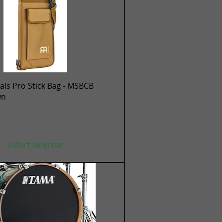
Schnellansicht
ls Pro Stick Bag - MSBCB
wn
Sofort lieferbar