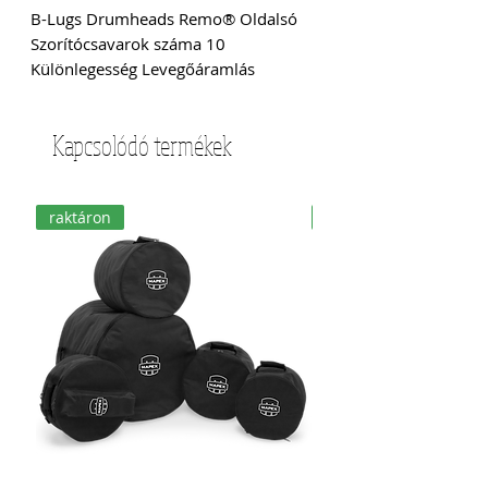
B-Lugs Drumheads Remo® Oldalsó 
Szorítócsavarok száma 10 
Különlegesség Levegőáramlás
Kapcsolódó termékek
raktáron
raktáron