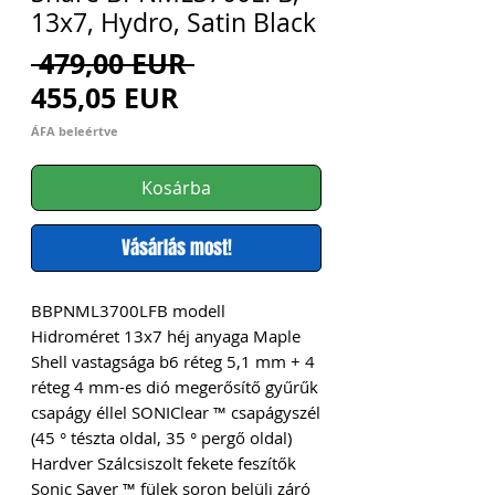
13x7, Hydro, Satin Black
Szokásos
 479,00 EUR 
Akciós
ár
455,05 EUR
ár
ÁFA beleértve
Kosárba
Vásárlás most!
BBPNML3700LFB modell  
Hidroméret 13x7 héj anyaga Maple 
Shell vastagsága b6 réteg 5,1 mm + 4 
réteg 4 mm-es dió megerősítő gyűrűk 
csapágy éllel SONIClear ™ csapágyszél 
(45 ° tészta oldal, 35 ° pergő oldal) 
Hardver Szálcsiszolt fekete feszítők 
Sonic Saver ™ fülek soron belüli záró 