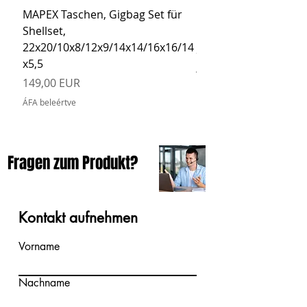
MAPEX Taschen, Gigbag Set für
MEINL Cymbals Pro St
Shellset,
MSBCB Coyote Brow
22x20/10x8/12x9/14x14/16x16/14
Ár
34,90 EUR
x5,5
ÁFA beleértve
Ár
149,00 EUR
ÁFA beleértve
Fragen zum Produkt?
Kontakt aufnehmen
Vorname
Nachname