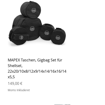
MAPEX Taschen, Gigbag Set für
MEINL Cymbals Pro St
Shellset,
MSBCB Coyote Brow
22x20/10x8/12x9/14x14/16x16/14
Pris
34,90 €
x5,5
Moms Inkluderet
Pris
149,00 €
Moms Inkluderet