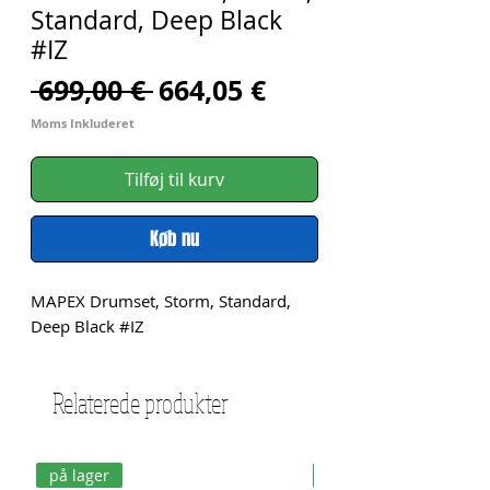
Standard, Deep Black
#IZ
Regulær
Salgspris
 699,00 € 
664,05 €
pris
Moms Inkluderet
Tilføj til kurv
Køb nu
MAPEX Drumset, Storm, Standard, 
Deep Black #IZ
Relaterede produkter
på lager
på lager