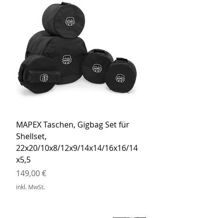
MAPEX Taschen, Gigbag Set für
MEINL Cymbals Pro St
Shellset,
MSBCB Coyote Brow
22x20/10x8/12x9/14x14/16x16/14
Preis
34,90 €
x5,5
inkl. MwSt.
Preis
149,00 €
inkl. MwSt.