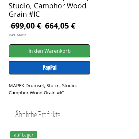
Studio, Camphor Wood
Grain #IC
Standardpreis
Sale-
 699,00 € 
664,05 €
Preis
inkl. MwSt.
In den Warenkorb
PayPal
MAPEX Drumset, Storm, Studio, 
Camphor Wood Grain #IC
Ähnliche Produkte
auf Lager
auf Lager