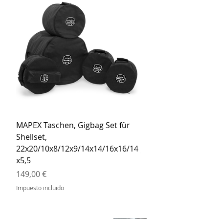
MAPEX Taschen, Gigbag Set für
MEINL Cymbals Pro St
Shellset,
MSBCB Coyote Brow
22x20/10x8/12x9/14x14/16x16/14
Precio
34,90 €
x5,5
Impuesto incluido
Precio
149,00 €
Impuesto incluido