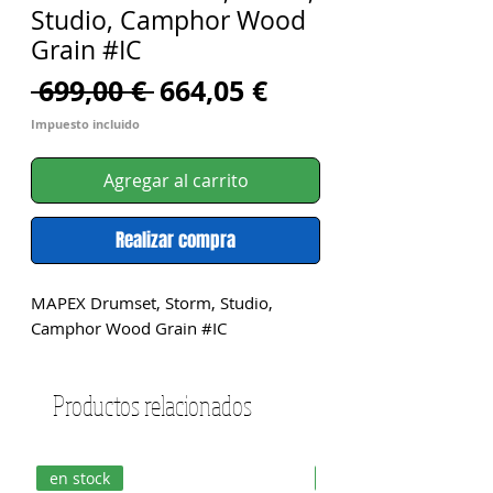
Studio, Camphor Wood
Grain #IC
Precio
Precio
 699,00 € 
664,05 €
de
Impuesto incluido
oferta
Agregar al carrito
Realizar compra
MAPEX Drumset, Storm, Studio, 
Camphor Wood Grain #IC
Productos relacionados
en stock
en stock