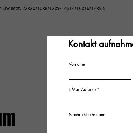
Gyorsnézet
 Shellset, 22x20/10x8/12x9/14x14/16x16/14x5,5
Kontakt aufnehm
Vorname
E-Mail-Adresse
um
Nachricht schreiben