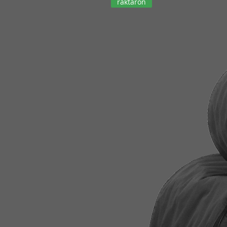
raktáron