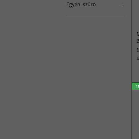
Egyéni szűrő
Dobkészletek
Tüskék
Cintányérok
M
Kiegészítő rudak /
párnák / táskák / hardver
Tama dob
Á
Mapex dob
MEINL cintányérok
Sabian cintányérok
Zildjian cintányérok
r
Kemény tok
Evans dobfejűek
VIC FIRTH botok
MEINL Stick &amp;
Brush
Tama Zubehör