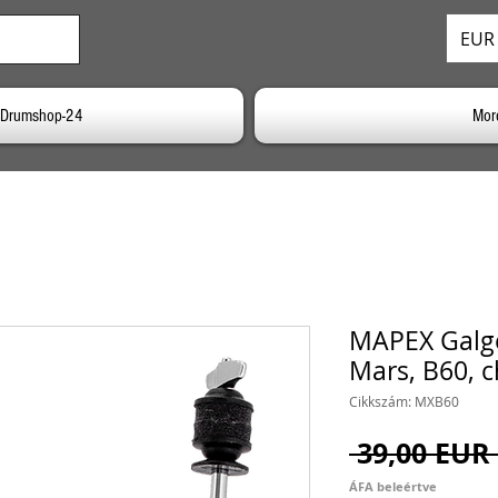
EUR 
a Drumshop-24
Mor
MAPEX Galge
Mars, B60, 
Cikkszám: MXB60
 39,00 EUR 
ÁFA beleértve