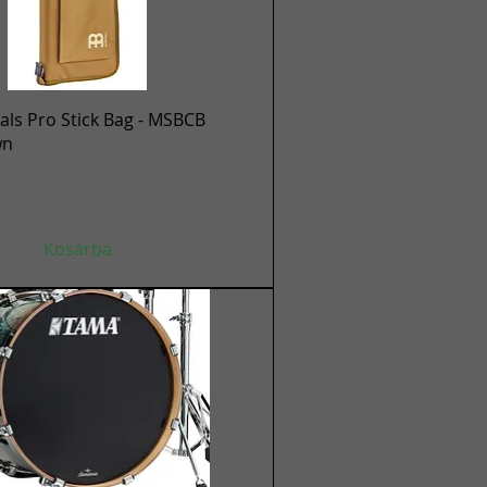
Gyorsnézet
ls Pro Stick Bag - MSBCB
wn
Kosárba