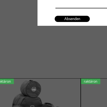
Absenden
aktáron
raktáron