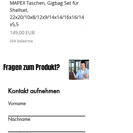
MAPEX Taschen, Gigbag Set für
MEINL Cymbals Pro St
Shellset,
MSBCB Coyote Brow
22x20/10x8/12x9/14x14/16x16/14
Ár
34,90 EUR
x5,5
ÁFA beleértve
Ár
149,00 EUR
ÁFA beleértve
Fragen zum Produkt?
Kontakt aufnehmen
Vorname
Nachname