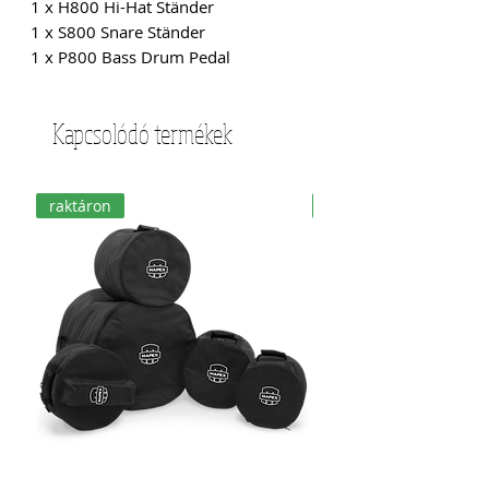
1 x H800 Hi-Hat Ständer
1 x S800 Snare Ständer
1 x P800 Bass Drum Pedal
Kapcsolódó termékek
raktáron
raktáron