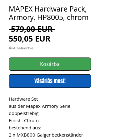
MAPEX Hardware Pack,
Armory, HP8005, chrom
Szokásos
 579,00 EUR 
Akciós
ár
550,05 EUR
ár
ÁFA beleértve
Kosárba
Vásárlás most!
Hardware Set
aus der Mapex Armory Serie
doppelstrebig
Finish: Chrom
bestehend aus:
2 x MXB800 Galgenbeckenständer