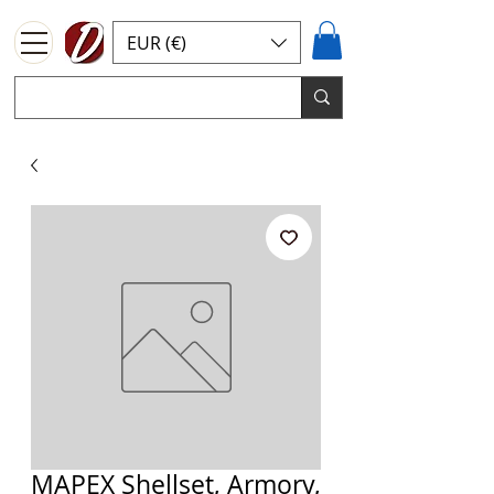
EUR (€)
MAPEX Shellset, Armory,