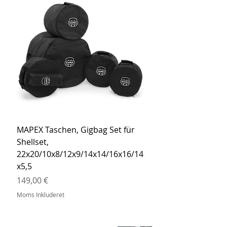
MAPEX Taschen, Gigbag Set für
MEINL Cymbals Pro St
Shellset,
MSBCB Coyote Brow
22x20/10x8/12x9/14x14/16x16/14
Pris
34,90 €
x5,5
Moms Inkluderet
Pris
149,00 €
Moms Inkluderet