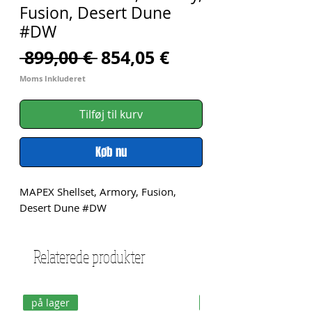
Fusion, Desert Dune
#DW
Regulær
Salgspris
 899,00 € 
854,05 €
pris
Moms Inkluderet
Tilføj til kurv
Køb nu
MAPEX Shellset, Armory, Fusion, 
Desert Dune #DW
Relaterede produkter
på lager
på lager