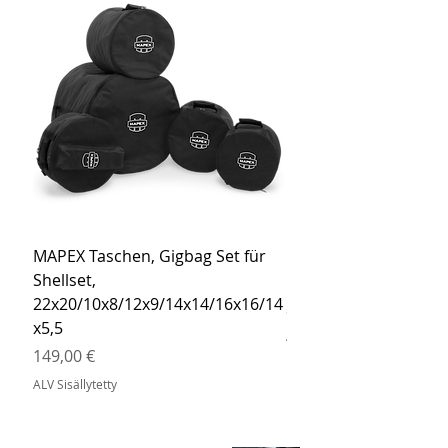
MAPEX Taschen, Gigbag Set für
MEINL Cymbals Pro St
Shellset,
MSBCB Coyote Brow
22x20/10x8/12x9/14x14/16x16/14
Hinta
34,90 €
x5,5
ALV Sisällytetty
Hinta
149,00 €
ALV Sisällytetty