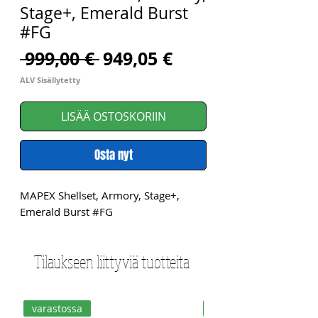
Stage+, Emerald Burst
#FG
Normaali
Alehinta
 999,00 € 
949,05 €
hinta
ALV Sisällytetty
LISÄÄ OSTOSKORIIN
Osta nyt
MAPEX Shellset, Armory, Stage+, 
Emerald Burst #FG
Tilaukseen liittyviä tuotteita
varastossa
varastossa