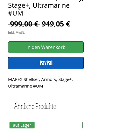
Stage+, Ultramarine
#UM
Standardpreis
Sale-
 999,00 € 
949,05 €
Preis
inkl. MwSt.
In den Warenkorb
PayPal
MAPEX Shellset, Armory, Stage+, 
Ultramarine #UM
Ähnliche Produkte
auf Lager
auf Lager