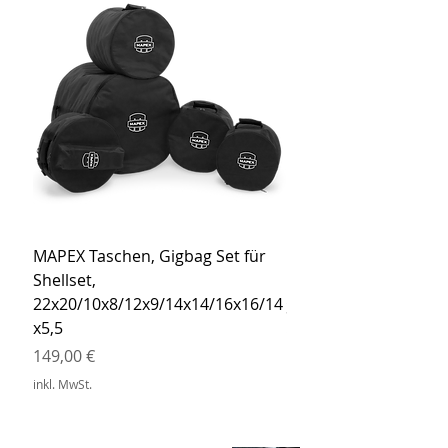
MAPEX Taschen, Gigbag Set für
MEINL Cymbals Pro St
Shellset,
MSBCB Coyote Brow
22x20/10x8/12x9/14x14/16x16/14
Preis
34,90 €
x5,5
inkl. MwSt.
Preis
149,00 €
inkl. MwSt.