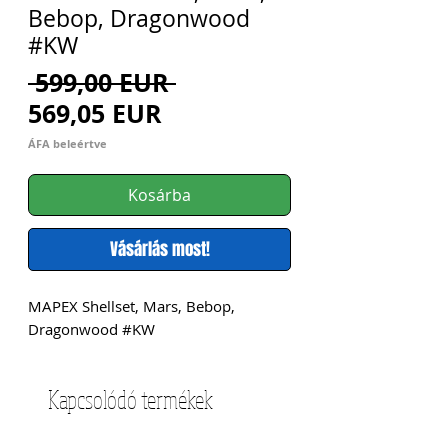
Bebop, Dragonwood
#KW
Szokásos
 599,00 EUR 
Akciós
ár
569,05 EUR
ár
ÁFA beleértve
Kosárba
Vásárlás most!
MAPEX Shellset, Mars, Bebop, 
Dragonwood #KW
Kapcsolódó termékek