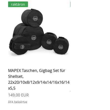
raktáron
raktáron
MAPEX Taschen, Gigbag Set für
MEINL Cymbals Pro St
Shellset,
MSBCB Coyote Brow
22x20/10x8/12x9/14x14/16x16/14
Ár
34,90 EUR
x5,5
ÁFA beleértve
Ár
149,00 EUR
ÁFA beleértve