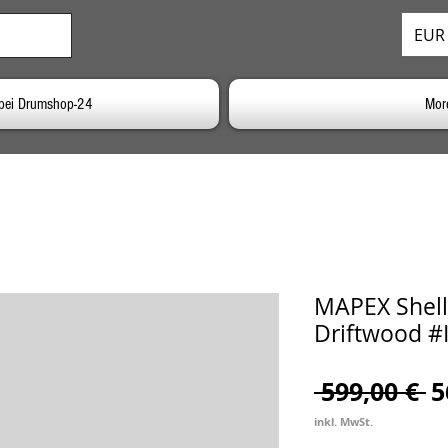
EUR 
bei Drumshop-24
Mor
MAPEX Shell
Driftwood #
S
 599,00 € 
5
inkl. MwSt.