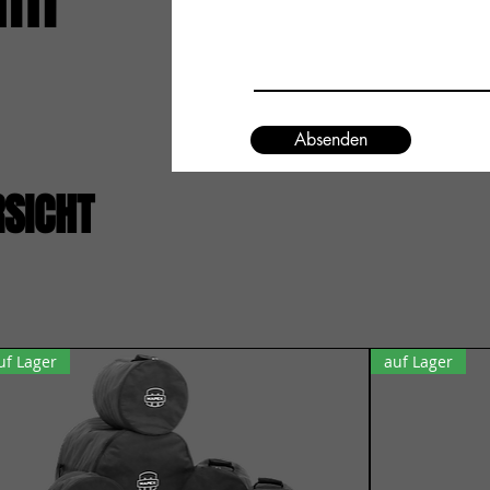
um
Absenden
RSICHT
uf Lager
auf Lager