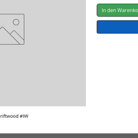
In den Warenk
Driftwood #IW