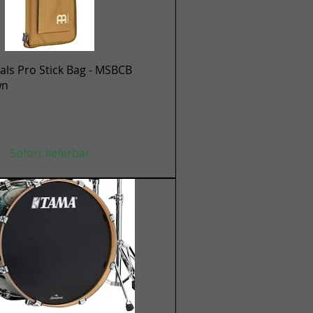
Schnellansicht
ls Pro Stick Bag - MSBCB
wn
Sofort lieferbar