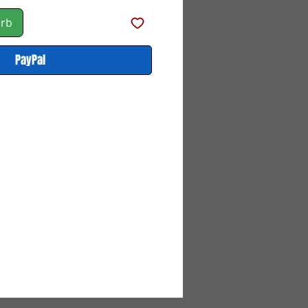
orb
PayPal