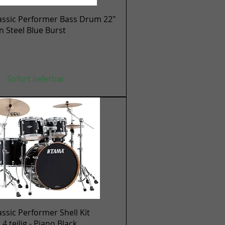
Schnellansicht
assic Performer Bass Drum 22"
en Steel Blue Burst
Sofort lieferbar
Schnellansicht
ssic Performer Shell Kit
 teilig - Piano Black