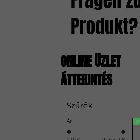
Fragen z
Produkt?
ONLINE ÜZLET
ÁTTEKINTÉS
Szűrők
Ár
r
0 EUR
10 289 EUR