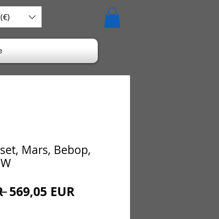
(€)
e
set, Mars, Bebop,
IW
Szokásos
Akciós
R 
569,05 EUR
ár
ár