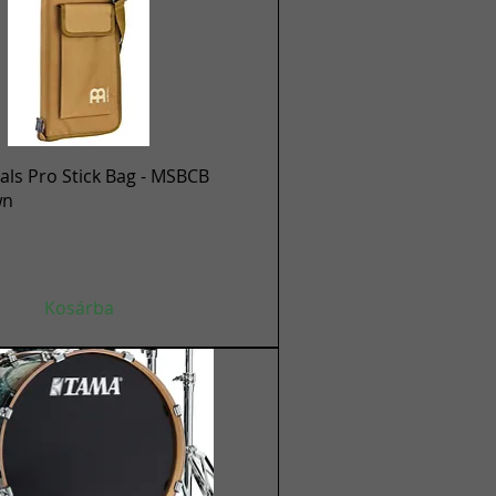
Gyorsnézet
ls Pro Stick Bag - MSBCB
wn
Kosárba