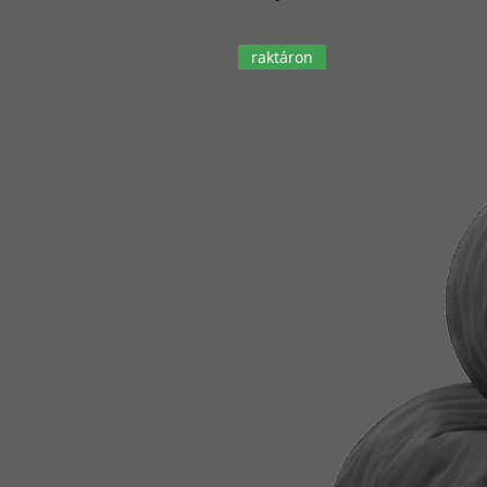
raktáron