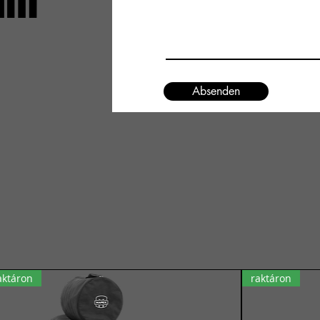
um
Absenden
aktáron
raktáron