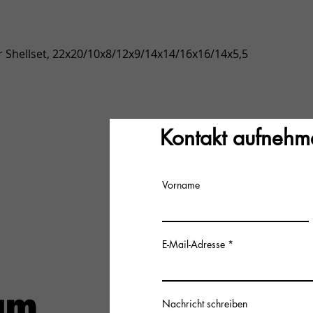
Gyorsnézet
 Shellset, 22x20/10x8/12x9/14x14/16x16/14x5,5
Kontakt aufnehm
Vorname
E-Mail-Adresse
Nachricht schreiben