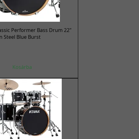
Gyorsnézet
assic Performer Bass Drum 22"
en Steel Blue Burst
Kosárba