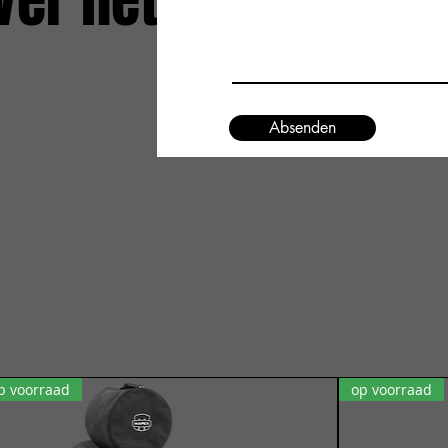
ver het
Absenden
p voorraad
op voorraad