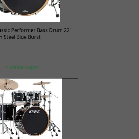
Snel overzicht
assic Performer Bass Drum 22"
en Steel Blue Burst
In winkelwagen