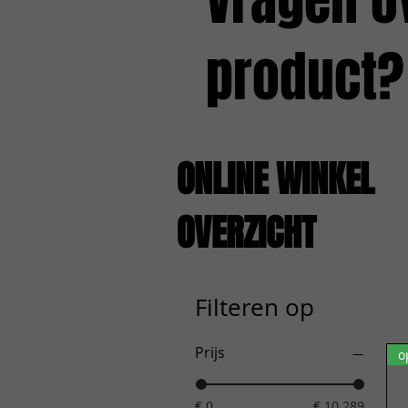
Vragen o
product?
ONLINE WINKEL
OVERZICHT
Filteren op
Prijs
o
€ 0
€ 10.289