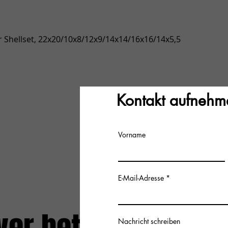
Snel overzicht
 Shellset, 22x20/10x8/12x9/14x14/16x16/14x5,5
Kontakt aufnehm
Vorname
E-Mail-Adresse
Nachricht schreiben