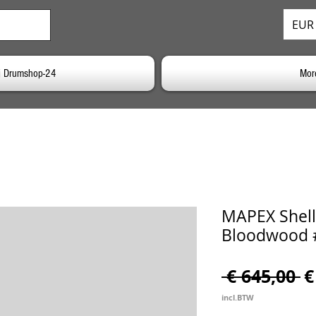
EUR 
j Drumshop-24
Mor
MAPEX Shells
Bloodwood
N
 € 645,00 
€
pr
incl.BTW