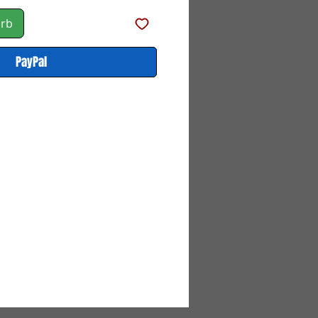
orb
PayPal