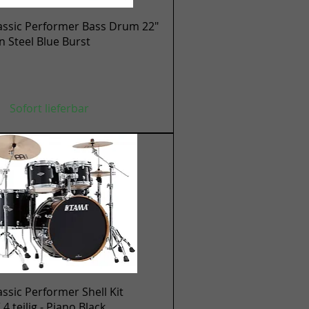
Schnellansicht
assic Performer Bass Drum 22"
en Steel Blue Burst
Sofort lieferbar
Schnellansicht
ssic Performer Shell Kit
 teilig - Piano Black