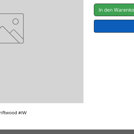
In den Warenk
Driftwood #IW