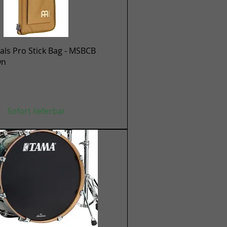
Schnellansicht
ls Pro Stick Bag - MSBCB
wn
Sofort lieferbar