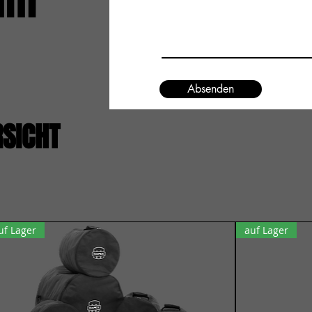
um
Absenden
RSICHT
uf Lager
auf Lager