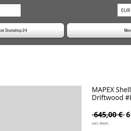
EUR 
bei Drumshop-24
Mor
MAPEX Shell
Driftwood #
S
 645,00 € 
6
inkl. MwSt.