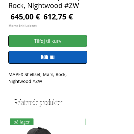
Rock, Nightwood #ZW
Regulær
Salgspris
 645,00 € 
612,75 €
pris
Moms Inkluderet
Tilføj til kurv
Køb nu
MAPEX Shellset, Mars, Rock, 
Nightwood #ZW
Relaterede produkter
på lager
på lager