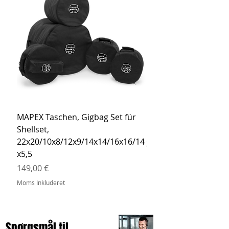
MAPEX Taschen, Gigbag Set für
MEINL Cymbals Pro St
Shellset,
MSBCB Coyote Brow
22x20/10x8/12x9/14x14/16x16/14
Pris
34,90 €
x5,5
Moms Inkluderet
Pris
149,00 €
Moms Inkluderet
Spørgsmål til