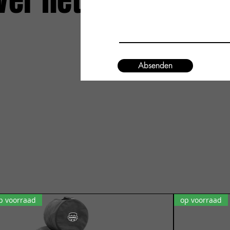
ver het
Absenden
p voorraad
op voorraad