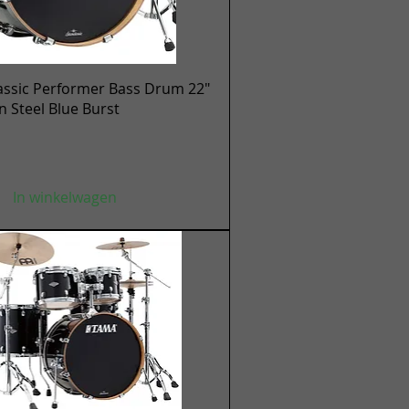
Snel overzicht
assic Performer Bass Drum 22"
en Steel Blue Burst
In winkelwagen