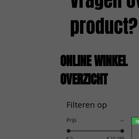
Vragen o
product?
ONLINE WINKEL
OVERZICHT
Filteren op
Prijs
o
€ 0
€ 10.289