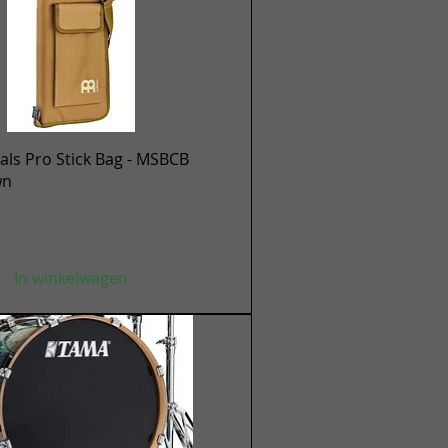
Snel overzicht
ls Pro Stick Bag - MSBCB
wn
In winkelwagen