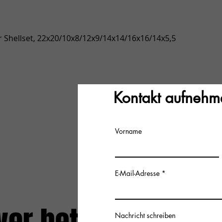
Snel overzicht
 Shellset, 22x20/10x8/12x9/14x14/16x16/14x5,5
Kontakt aufnehm
Vorname
E-Mail-Adresse
Nachricht schreiben