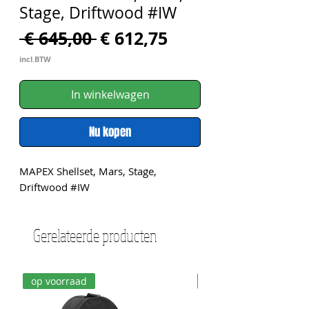
Stage, Driftwood #IW
Normale
Verkoopprijs
 € 645,00 
€ 612,75
prijs
incl.BTW
In winkelwagen
Nu kopen
MAPEX Shellset, Mars, Stage, 
Driftwood #IW
Gerelateerde producten
op voorraad
op voorraad