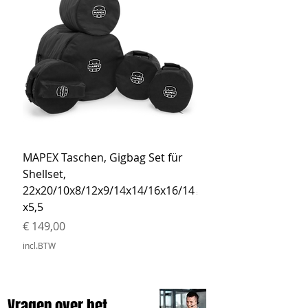
MAPEX Taschen, Gigbag Set für
MEINL Cymbals Pro St
Shellset,
MSBCB Coyote Brow
22x20/10x8/12x9/14x14/16x16/14
Prijs
€ 34,90
x5,5
incl.BTW
Prijs
€ 149,00
incl.BTW
Vragen over het