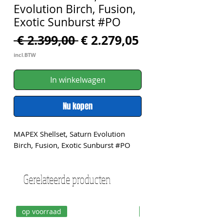
Evolution Birch, Fusion,
Exotic Sunburst #PO
Normale
Verkoopprijs
 € 2.399,00 
€ 2.279,05
prijs
incl.BTW
In winkelwagen
Nu kopen
MAPEX Shellset, Saturn Evolution 
Birch, Fusion, Exotic Sunburst #PO
Gerelateerde producten
op voorraad
op voorraad