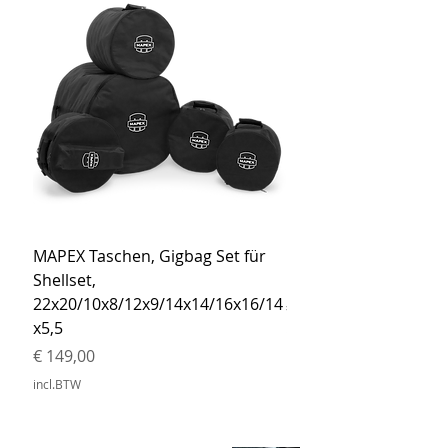
MAPEX Taschen, Gigbag Set für
MEINL Cymbals Pro St
Shellset,
MSBCB Coyote Brow
22x20/10x8/12x9/14x14/16x16/14
Prijs
€ 34,90
x5,5
incl.BTW
Prijs
€ 149,00
incl.BTW