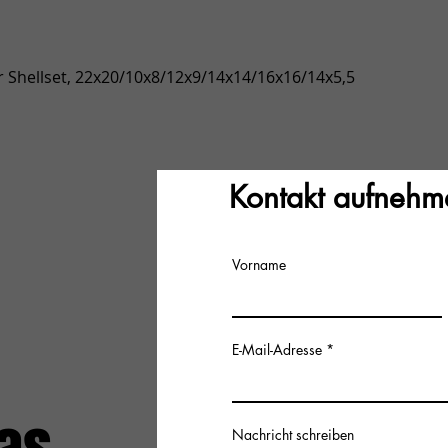
Vista rápida
 Shellset, 22x20/10x8/12x9/14x14/16x16/14x5,5
Kontakt aufnehm
Vorname
E-Mail-Adresse
Nachricht schreiben