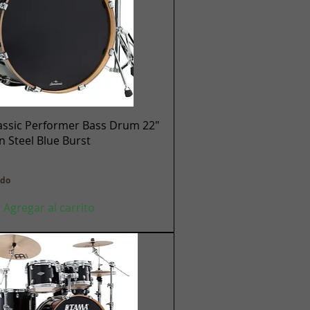
Vista rápida
assic Performer Bass Drum 22"
en Steel Blue Burst
ido
Agregar al carrito