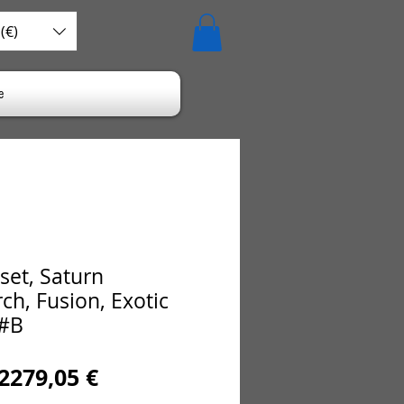
(€)
e
set, Saturn
rch, Fusion, Exotic
 #B
Precio
Precio
2279,05 €