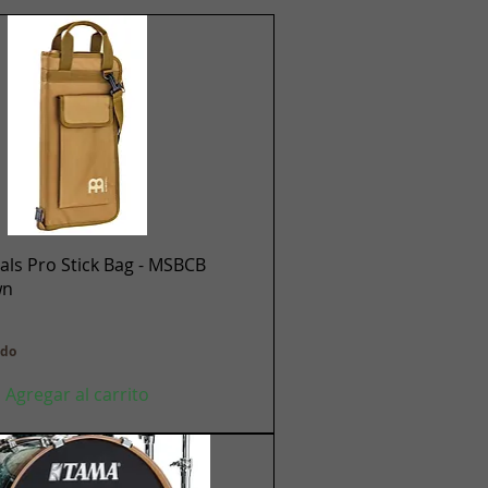
Vista rápida
ls Pro Stick Bag - MSBCB
wn
ido
Agregar al carrito