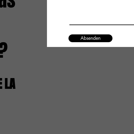
as
Absenden
?
E LA