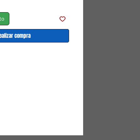
de
oferta
to
ealizar compra