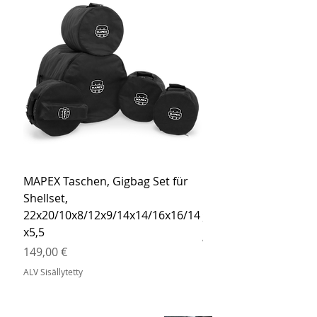
MAPEX Taschen, Gigbag Set für
MEINL Cymbals Pro St
Shellset,
MSBCB Coyote Brow
22x20/10x8/12x9/14x14/16x16/14
Hinta
34,90 €
x5,5
ALV Sisällytetty
Hinta
149,00 €
ALV Sisällytetty