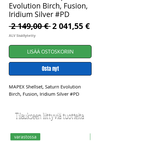
Evolution Birch, Fusion,
Iridium Silver #PD
Normaali
Alehinta
 2 149,00 € 
2 041,55 €
hinta
ALV Sisällytetty
LISÄÄ OSTOSKORIIN
Osta nyt
MAPEX Shellset, Saturn Evolution 
Birch, Fusion, Iridium Silver #PD
Tilaukseen liittyviä tuotteita
varastossa
varastossa