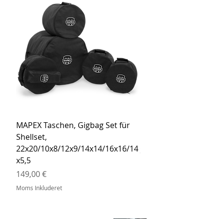
MAPEX Taschen, Gigbag Set für
MEINL Cymbals Pro St
Shellset,
MSBCB Coyote Brow
22x20/10x8/12x9/14x14/16x16/14
Pris
34,90 €
x5,5
Moms Inkluderet
Pris
149,00 €
Moms Inkluderet