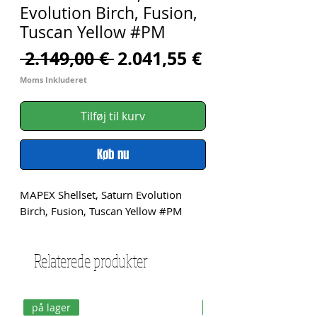
Evolution Birch, Fusion,
Tuscan Yellow #PM
Regulær
Salgspris
 2.149,00 € 
2.041,55 €
pris
Moms Inkluderet
Tilføj til kurv
Køb nu
MAPEX Shellset, Saturn Evolution 
Birch, Fusion, Tuscan Yellow #PM
Relaterede produkter
på lager
på lager