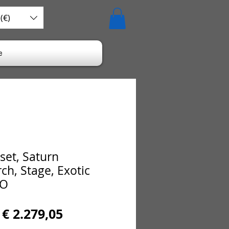
(€)
e
set, Saturn
rch, Stage, Exotic
PO
Normale
Verkoopprijs
€ 2.279,05