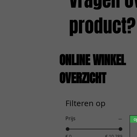
Vragen o
product?
ONLINE WINKEL
OVERZICHT
Filteren op
Prijs
o
€ 0
€ 10.289