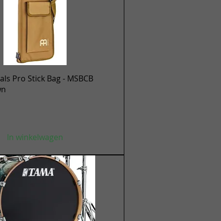
Snel overzicht
ls Pro Stick Bag - MSBCB
wn
In winkelwagen