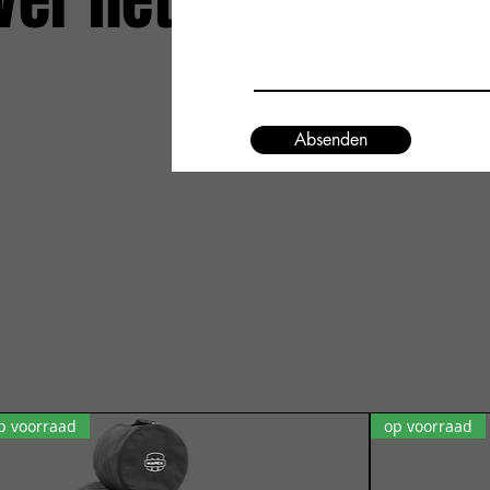
ver het
Absenden
p voorraad
op voorraad