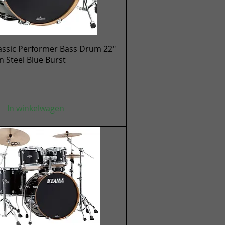
Snel overzicht
assic Performer Bass Drum 22"
en Steel Blue Burst
In winkelwagen