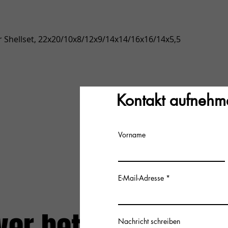
Snel overzicht
 Shellset, 22x20/10x8/12x9/14x14/16x16/14x5,5
Kontakt aufnehm
Vorname
E-Mail-Adresse
Nachricht schreiben