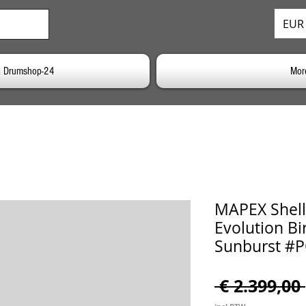
EUR 
j Drumshop-24
Mor
MAPEX Shell
Evolution Bi
Sunburst #
 € 2.399,00 