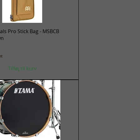
Hurtigvisning
ls Pro Stick Bag - MSBCB
wn
et
Tilføj til kurv