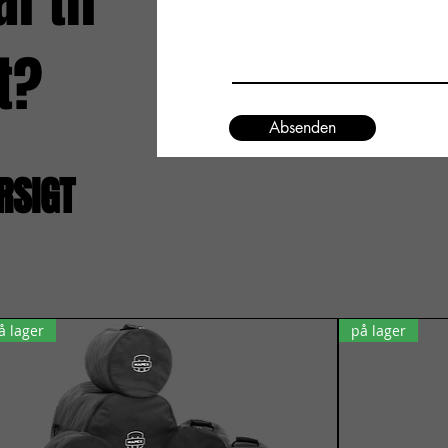
 til
t?
Absenden
RSIGT
å lager
på lager