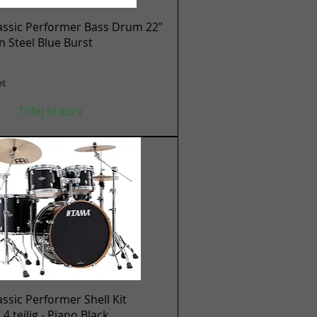
Hurtigvisning
assic Performer Bass Drum 22"
en Steel Blue Burst
et
Tilføj til kurv
Hurtigvisning
ssic Performer Shell Kit
 teilig - Piano Black