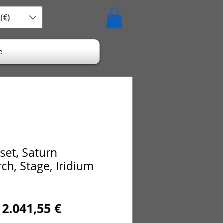
(€)
e
set, Saturn
rch, Stage, Iridium
Regulær
Salgspris
2.041,55 €