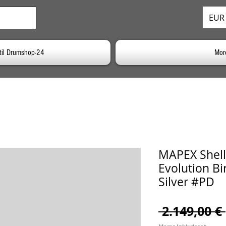
EUR 
til Drumshop-24
Mor
MAPEX Shell
Evolution Bi
Silver #PD
 2.149,00 € 