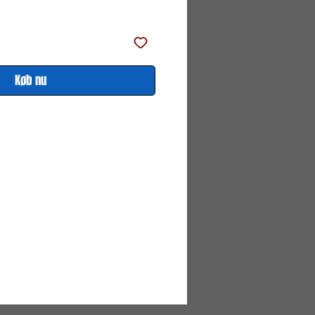
pris
Køb nu