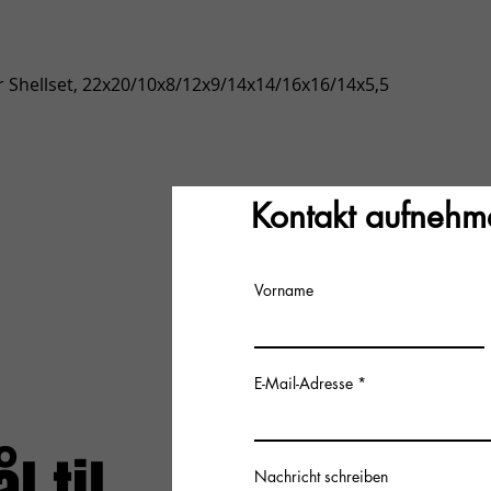
Hurtigvisning
 Shellset, 22x20/10x8/12x9/14x14/16x16/14x5,5
Kontakt aufnehm
Vorname
E-Mail-Adresse
Nachricht schreiben