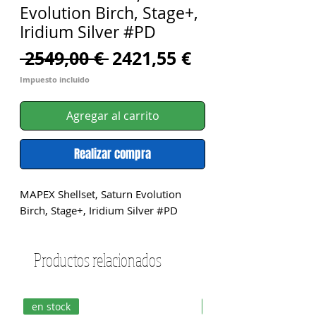
Evolution Birch, Stage+,
Iridium Silver #PD
Precio
Precio
 2549,00 € 
2421,55 €
de
Impuesto incluido
oferta
Agregar al carrito
Realizar compra
MAPEX Shellset, Saturn Evolution 
Birch, Stage+, Iridium Silver #PD
Productos relacionados
en stock
en stock