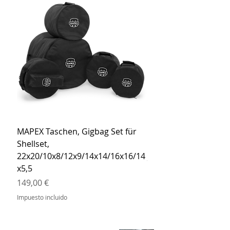
MAPEX Taschen, Gigbag Set für
MEINL Cymbals Pro St
Shellset,
MSBCB Coyote Brow
22x20/10x8/12x9/14x14/16x16/14
Precio
34,90 €
x5,5
Impuesto incluido
Precio
149,00 €
Impuesto incluido