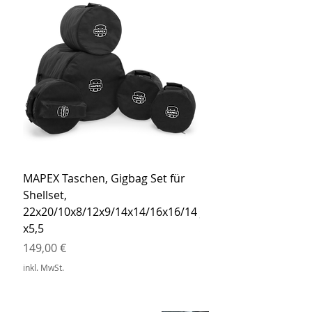
MAPEX Taschen, Gigbag Set für
MEINL Cymbals Pro St
Shellset,
MSBCB Coyote Brow
22x20/10x8/12x9/14x14/16x16/14
Preis
34,90 €
x5,5
inkl. MwSt.
Preis
149,00 €
inkl. MwSt.