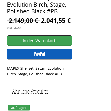
Evolution Birch, Stage,
Polished Black #PB
Standardpreis
Sale-
 2.149,00 € 
2.041,55 €
Preis
inkl. MwSt.
In den Warenkorb
PayPal
MAPEX Shellset, Saturn Evolution 
Birch, Stage, Polished Black #PB
Ähnliche Produkte
auf Lager
auf Lager