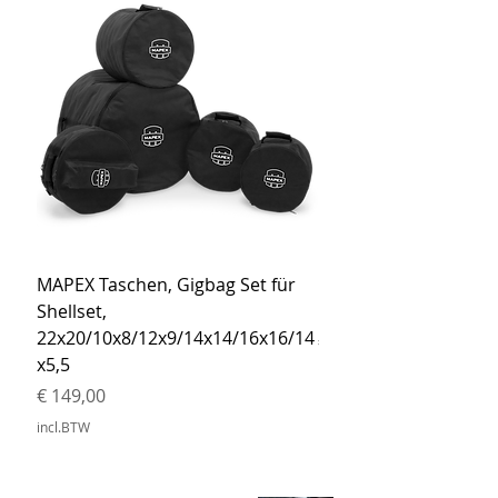
MAPEX Taschen, Gigbag Set für
MEINL Cymbals Pro St
Shellset,
MSBCB Coyote Brow
22x20/10x8/12x9/14x14/16x16/14
Prijs
€ 34,90
x5,5
incl.BTW
Prijs
€ 149,00
incl.BTW