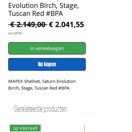
Evolution Birch, Stage,
Tuscan Red #BPA
Normale
Verkoopprijs
 € 2.149,00 
€ 2.041,55
prijs
incl.BTW
In winkelwagen
Nu kopen
MAPEX Shellset, Saturn Evolution 
Birch, Stage, Tuscan Red #BPA
Gerelateerde producten
op voorraad
op voorraad