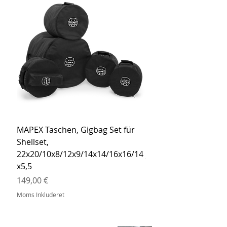
MAPEX Taschen, Gigbag Set für
MEINL Cymbals Pro St
Shellset,
MSBCB Coyote Brow
22x20/10x8/12x9/14x14/16x16/14
Pris
34,90 €
x5,5
Moms Inkluderet
Pris
149,00 €
Moms Inkluderet