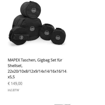
MAPEX Taschen, Gigbag Set für
MEINL Cymbals Pro St
Shellset,
MSBCB Coyote Brow
22x20/10x8/12x9/14x14/16x16/14
Prijs
€ 34,90
x5,5
incl.BTW
Prijs
€ 149,00
incl.BTW