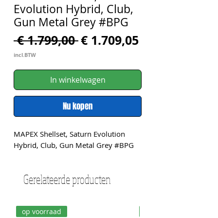
Evolution Hybrid, Club,
Gun Metal Grey #BPG
Normale
Verkoopprijs
 € 1.799,00 
€ 1.709,05
prijs
incl.BTW
In winkelwagen
Nu kopen
MAPEX Shellset, Saturn Evolution 
Hybrid, Club, Gun Metal Grey #BPG
Gerelateerde producten
op voorraad
op voorraad